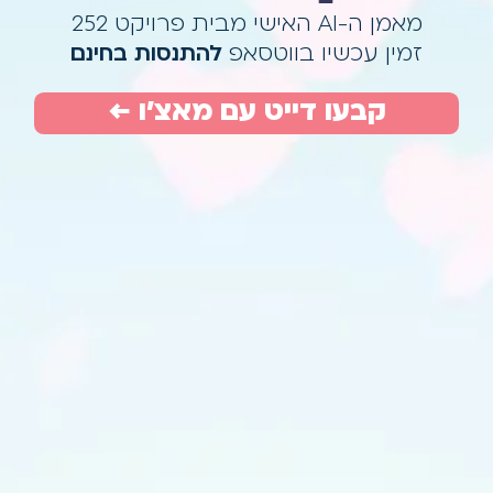
מאמן ה-AI האישי מבית פרויקט 252
זמין עכשיו בווטסאפ
להתנסות בחינם
קבעו דייט עם מאצ'ו ←