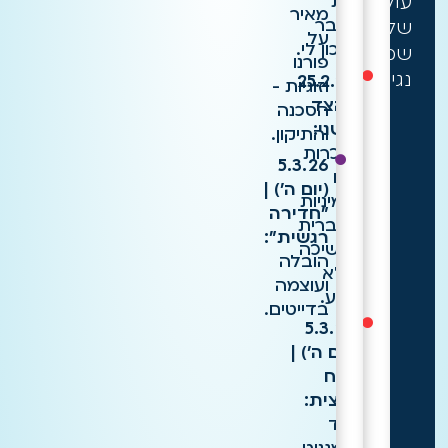
עולם
את
מאיר
הגבר
של
על
הנכון לי.
שמירת
פורנו
נגיעה?
25.2.26
וזוגיות -
| הצד
הסכנה
השני:
והתיקון.
היכרות
5.3.26
עם
(יום ה') |
המיניות
"חדירה
הגברית
רגשית":
ומשיכה
הובלה
ללא
ועוצמה
מגע.
בדייטים.
5.3.26
(יום ה') |
מנח
ביצית:
סוד