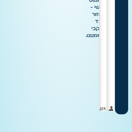
המגנוט
הנשי -
לחזור
לצד
הנקבי
הממגנט.