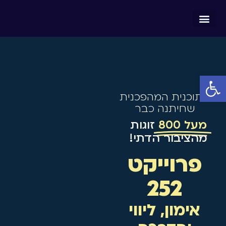
שדכנים 2025
מאצ'ו – עוזר AI
כנס עת לאהוב 2025
פתח סרגל נגישות
התוכנית המהפכנית
שחיתנה כבר
מעל 800
זוגות
מהציבור הדתי!
פרוייקט
252
אימון, ליווי